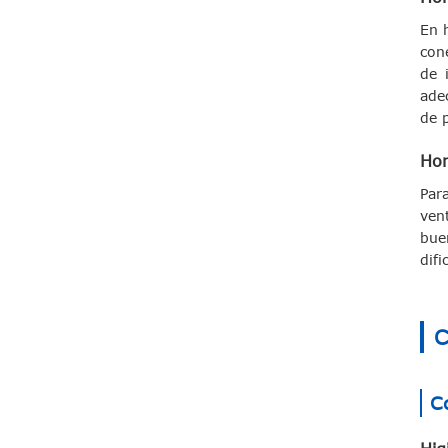
En 
con
de 
ade
de 
Hor
Par
ven
bue
difi
C
Co