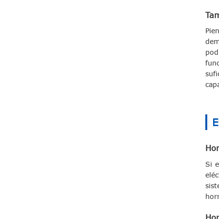
Tam
Pie
dem
pod
fun
suf
cap
E
Hor
Si 
elé
sis
hor
Hor