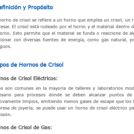
finición y Propósito
orno de crisol se refiere a un horno que emplea un crisol, un re
cesar. El crisol está rodeado por el horno y el material dentro
horno. Esto permite que el material se funda o reaccione de a
cionar con diversas fuentes de energía, como gas natural, p
iguos.
ipos de Hornos de Crisol
nos de Crisol Eléctricos:
os son comunes en la mayoría de talleres y laboratorios mod
esario para procesos donde se deben alcanzar puntos de 
ativamente limpios, emitiendo menos gases de escape que los
resa de joyería, se puede usar un horno de crisol eléctrico p
isión.
nos de Crisol de Gas: