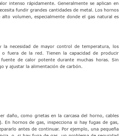
alor intenso rápidamente. Generalmente se aplican en
cesita fundir grandes cantidades de metal. Los hornos
 alto volumen, especialmente donde el gas natural es
 la necesidad de mayor control de temperatura, los
 o fuera de la red. Tienen la capacidad de producir
 fuente de calor potente durante muchas horas. Sin
 y ajustar la alimentación de carbón.
r daño, como grietas en la carcasa del horno, cables
). En hornos de gas, inspecciona si hay fugas de gas,
epararlo antes de continuar. Por ejemplo, una pequeña
iencia, o, si hay fuga de gas, un problema de seguridad