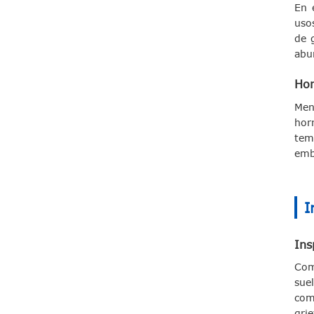
En 
uso
de 
abu
Hor
Men
hor
tem
emb
I
Ins
Com
sue
com
gri