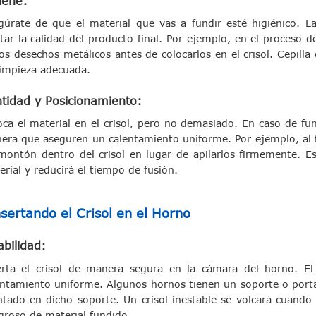
iene:
gúrate de que el material que vas a fundir esté higiénico. L
ctar la calidad del producto final. Por ejemplo, en el proceso 
os desechos metálicos antes de colocarlos en el crisol. Cepilla
limpieza adecuada.
tidad y Posicionamiento:
oca el material en el crisol, pero no demasiado. En caso de fu
era que aseguren un calentamiento uniforme. Por ejemplo, al fu
montón dentro del crisol en lugar de apilarlos firmemente. Est
rial y reducirá el tiempo de fusión.
sertando el Crisol en el Horno
abilidad:
erta el crisol de manera segura en la cámara del horno. El 
entamiento uniforme. Algunos hornos tienen un soporte o porta
ntado en dicho soporte. Un crisol inestable se volcará cuando
igroso de material fundido.