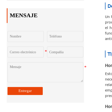
De
MENSAJE
Un h
pro
el 
fun
ant
T
Hor
Est
nec
rel
emp
Entregar
prec
Hor