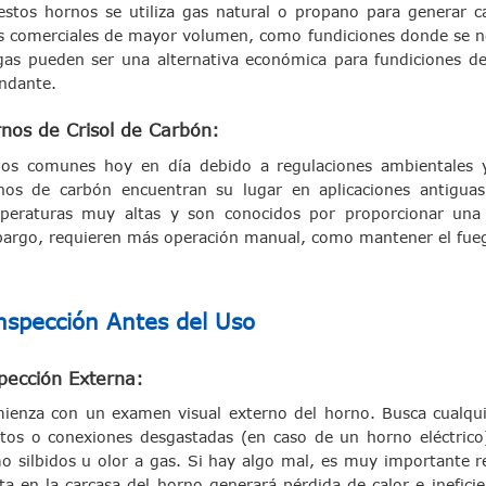
estos hornos se utiliza gas natural o propano para generar c
s comerciales de mayor volumen, como fundiciones donde se ne
gas pueden ser una alternativa económica para fundiciones de
ndante.
nos de Crisol de Carbón:
os comunes hoy en día debido a regulaciones ambientales y
nos de carbón encuentran su lugar en aplicaciones antiguas
peraturas muy altas y son conocidos por proporcionar una
argo, requieren más operación manual, como mantener el fuego
nspección Antes del Uso
pección Externa:
ienza con un examen visual externo del horno. Busca cualquie
ltos o conexiones desgastadas (en caso de un horno eléctrico
o silbidos u olor a gas. Si hay algo mal, es muy importante r
eta en la carcasa del horno generará pérdida de calor e inefic