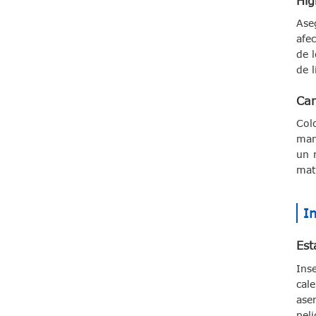
Hig
Ase
afe
de l
de 
Can
Col
man
un 
mate
In
Est
Ins
cal
ase
pel