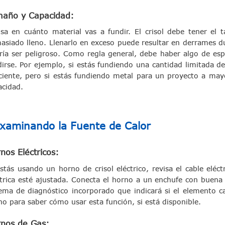
año y Capacidad:
nsa en cuánto material vas a fundir. El crisol debe tener e
asiado lleno. Llenarlo en exceso puede resultar en derrames du
ría ser peligroso. Como regla general, debe haber algo de espac
dirse. Por ejemplo, si estás fundiendo una cantidad limitada d
iciente, pero si estás fundiendo metal para un proyecto a may
acidad.
xaminando la Fuente de Calor
nos Eléctricos:
estás usando un horno de crisol eléctrico, revisa el cable elé
ctrica esté ajustada. Conecta el horno a un enchufe con buena 
tema de diagnóstico incorporado que indicará si el elemento ca
no para saber cómo usar esta función, si está disponible.
nos de Gas: