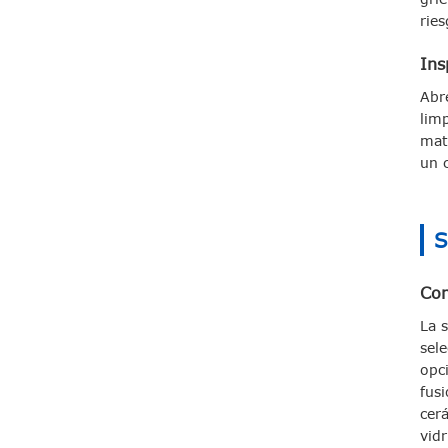
rie
Ins
Abr
lim
mat
un 
S
Com
La s
sel
opc
fus
cer
vidr