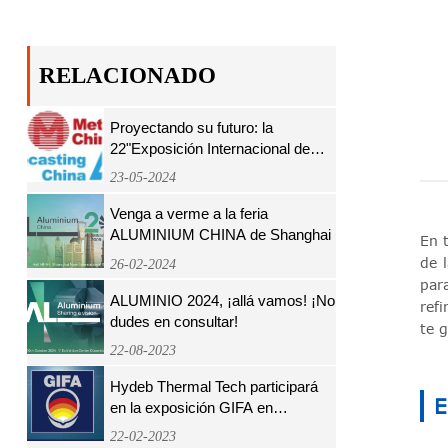
RELACIONADO
Proyectando su futuro: la
22"Exposición Internacional de
Fundición de China (Metal
23-05-2024
China）
Venga a verme a la feria
ALUMINIUM CHINA de Shanghai
En 
de 
26-02-2024
par
ALUMINIO 2024, ¡allá vamos! ¡No
ref
dudes en consultar!
te 
22-08-2023
Hydeb Thermal Tech participará
E
en la exposición GIFA en
Dusseldorf, Alemania
22-02-2023