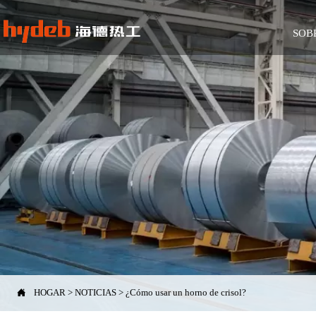
SOB

HOGAR
>
NOTICIAS
>
¿Cómo usar un horno de crisol?