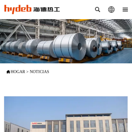




HOGAR
>
NOTICIAS