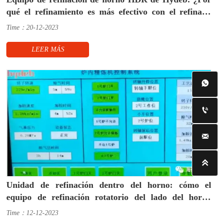
qué el refinamiento es más efectivo con el refinado
con rotor giratorio dentro del horno?
Time：20-12-2023
LEER MÁS




Unidad de refinación dentro del horno: cómo el
equipo de refinación rotatorio del lado del horno
ahorra dinero
Time：12-12-2023