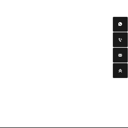



