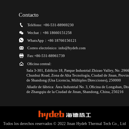
Contacto

Teléfono: +86-531-88969230

Wechat：+86 18660151258

WhatsApp：+86 18766156121

Correo electrónico: info@hydeb.com

Fax:+86-531-88961739

Oficina central:
Sala 3-301, Edificio 18, Parque Industrial Zhizao Valley, No. 296
Chunhui Road, Zona de Alta Tecnología, Ciudad de Jinan, Provin
de Shandong (Una Licencia, Múltiples Direcciones), 250000
Añadir de fábrica: Área Industrial No. 3, Oficina de Longshan, Dis
de Zhangqiu de la Ciudad de Jinan, Shandong, China, 250216
Todos los derechos reservados © 2022 Jinan Hydeb Thermal Tech Co., Ltd