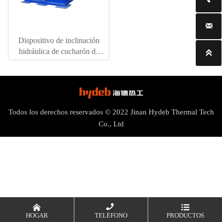

Dispositivo de inclinación
hidráulica de cucharón de

transferencia de succión al
vacío
Todos los derechos reservados © 2022 Jinan Hydeb Thermal Tech
Co., Ltd



HOGAR
TELÉFONO
PRODUCTOS