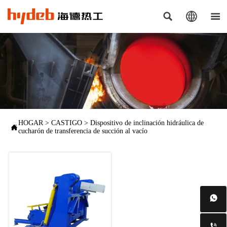



HOGAR
>
CASTIGO
>
Dispositivo de inclinación hidráulica de

cucharón de transferencia de succión al vacío

