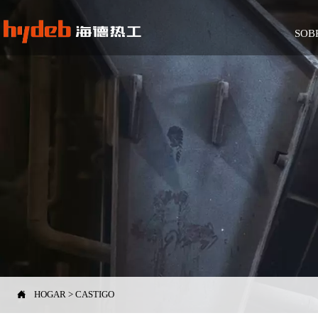
SOB

HOGAR
>
CASTIGO