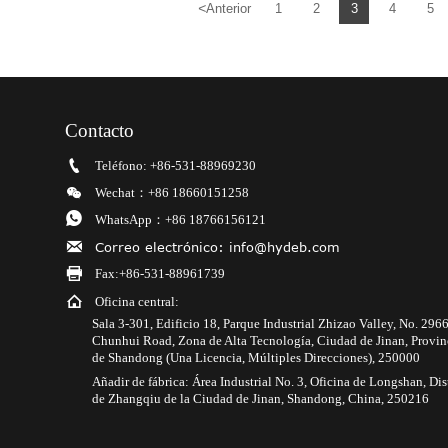
<
Anterior
1
2
3
4
5
Contacto

Teléfono: +86-531-88969230

Wechat：+86 18660151258

WhatsApp：+86 18766156121

Correo electrónico: info@hydeb.com

Fax:+86-531-88961739

Oficina central:
Sala 3-301, Edificio 18, Parque Industrial Zhizao Valley, No. 296
Chunhui Road, Zona de Alta Tecnología, Ciudad de Jinan, Provin
de Shandong (Una Licencia, Múltiples Direcciones), 250000
Añadir de fábrica: Área Industrial No. 3, Oficina de Longshan, Dis
de Zhangqiu de la Ciudad de Jinan, Shandong, China, 250216