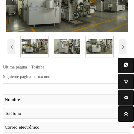
‹
›

Última página：
Toshiba
Siguiente página ：
foxconn


