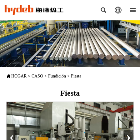




HOGAR
>
CASO
>
Fundición
>
Fiesta
Fiesta
‹
›