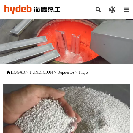




HOGAR
>
FUNDICIÓN
>
Repuestos
>
Flujo