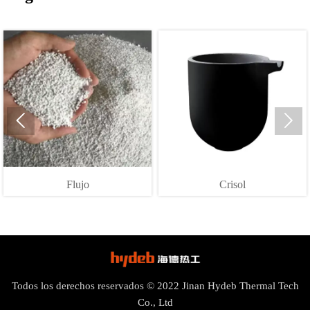


Flujo
Crisol
Todos los derechos reservados © 2022 Jinan Hydeb Thermal Tech
Co., Ltd