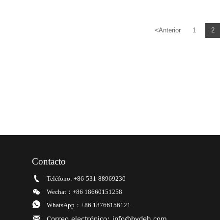
<
Anterior
1
2
Contacto

Teléfono: +86-531-88969230

Wechat：+86 18660151258

WhatsApp：+86 18766156121

Correo electrónico: info@hydeb.com