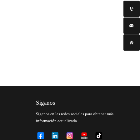



Síganos
Síganos en las redes sociales para obtener más
información actualizada.